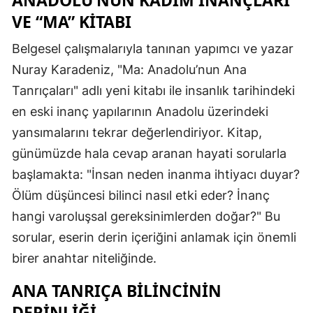
ANADOLU’NUN KADIM İNANÇLARI
VE “MA” KITABI
Belgesel çalışmalarıyla tanınan yapımcı ve yazar
Nuray Karadeniz, "Ma: Anadolu’nun Ana
Tanrıçaları" adlı yeni kitabı ile insanlık tarihindeki
en eski inanç yapılarının Anadolu üzerindeki
yansımalarını tekrar değerlendiriyor. Kitap,
günümüzde hala cevap aranan hayati sorularla
başlamakta: "İnsan neden inanma ihtiyacı duyar?
Ölüm düşüncesi bilinci nasıl etki eder? İnanç
hangi varoluşsal gereksinimlerden doğar?" Bu
sorular, eserin derin içeriğini anlamak için önemli
birer anahtar niteliğinde.
ANA TANRIÇA BILINCININ
DERINLIĞI