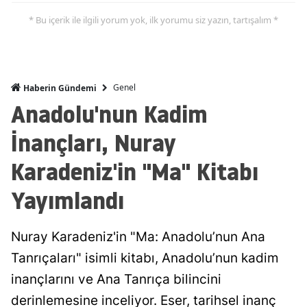
* Bu içerik ile ilgili yorum yok, ilk yorumu siz yazın, tartışalım *
Genel
Haberin Gündemi
Anadolu'nun Kadim
İnançları, Nuray
Karadeniz'in "Ma" Kitabı
Yayımlandı
Nuray Karadeniz'in "Ma: Anadolu’nun Ana
Tanrıçaları" isimli kitabı, Anadolu’nun kadim
inançlarını ve Ana Tanrıça bilincini
derinlemesine inceliyor. Eser, tarihsel inanç