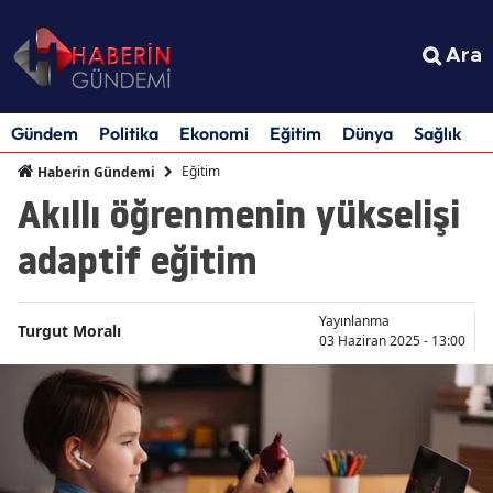
Ara
Gündem
Politika
Ekonomi
Eğitim
Dünya
Sağlık
S
Eğitim
Haberin Gündemi
Akıllı öğrenmenin yükselişi
adaptif eğitim
Yayınlanma
Turgut Moralı
03 Haziran 2025 - 13:00