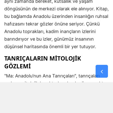
aynı zamanda bereket, kutsallık ve yaşam
döngüsünün de merkezi olarak ele alınıyor. Kitap,
bu bağlamda Anadolu üzerinden insanlığın ruhsal
hafızasını tekrar gözler önüne seriyor. Çünkü
Anadolu toprakları, kadim inançların izlerini
barındırıyor ve bu izler, günümüz insanının
düşünsel haritasında önemli bir yer tutuyor.
TANRIÇALARIN MITOLOJIK
GÖZLEMI
"Ma: Anadolu’nun Ana Tanrıçaları", tanrıçaları
sadece mitolojik karakterler olarak görmemekte.
Kibele’nin sağladığı bereket, Artemis’in ışığı,
Demeter’in yeraltı ritüelleri ve Gaia’nın yerküresi
saran etkisi; bu kitabın çerçevesinde toplumların