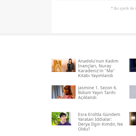
* Bu içerik ile
Anadolu'nun Kadim
İnançları, Nuray
Karadeniz'in "ma"
Kitabı Yayımlandı
Jasmine 1. Sezon 6.
Bölüm Yayın Tarihi
Açıklandı
Esra Erol’da Gündem
Yaratan İddialar:
Derya İlgin Kimdir, Ne
Oldu?