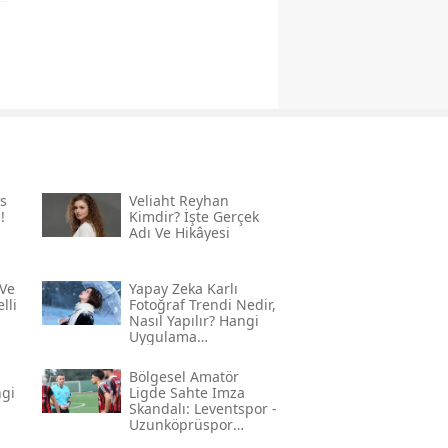
s
Veliaht Reyhan
!
Kimdir? İşte Gerçek
Adı Ve Hikâyesi
Ve
Yapay Zeka Karlı
lli
Fotoğraf Trendi Nedir,
Nasıl Yapılır? Hangi
Uygulama
Kullanılıyor? İşte
Adım Adım Rehber
Bölgesel Amatör
ngi
Ligde Sahte Imza
Skandalı: Leventspor -
Uzunköprüspor
Maçında Neler