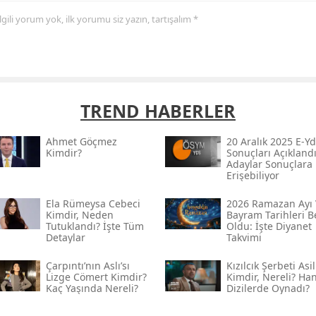
 ilgili yorum yok, ilk yorumu siz yazın, tartışalım *
TREND HABERLER
Ahmet Göçmez
20 Aralık 2025 E-Yd
Kimdir?
Sonuçları Açıklandı
Adaylar Sonuçlara
Erişebiliyor
Ela Rümeysa Cebeci
2026 Ramazan Ayı 
Kimdir, Neden
Bayram Tarihleri Be
Tutuklandı? İşte Tüm
Oldu: İşte Diyanet
Detaylar
Takvimi
Çarpıntı’nın Aslı’sı
Kızılcık Şerbeti Asil
Lizge Cömert Kimdir?
Kimdir, Nereli? Ha
Kaç Yaşında Nereli?
Dizilerde Oynadı?