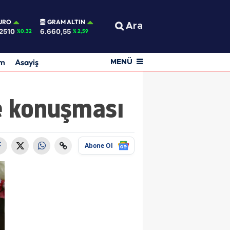
URO
GRAM ALTIN
Ara
2510
6.660,55
%0.32
% 2,59
am
Asayiş
MENÜ
le konuşması
Abone Ol