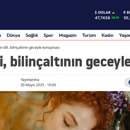
DOLAR
E
47,7436
55,
%0.18
m
Dünya
Sağlık
Spor
Magazin
Turizm
Kadın
Yaş
n dili, bilinçaltının geceyle konuşması
li, bilinçaltının gecey
Yayınlanma
30 Mayıs 2025 - 16:00