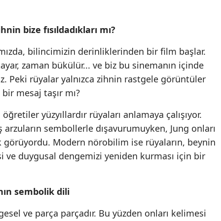
nin bize fısıldadıkları mı?
ızda, bilincimizin derinliklerinden bir film başlar.
kayar, zaman bükülür... ve biz bu sinemanın içinde
. Peki rüyalar yalnızca zihnin rastgele görüntüler
bir mesaj taşır mı?
 öğretiler yüzyıllardır rüyaları anlamaya çalışıyor.
ış arzuların sembollerle dışavurumuyken, Jung onları
rak görüyordu. Modern nörobilim ise rüyaların, beynin
si ve duygusal dengemizi yeniden kurması için bir
nın sembolik dili
esel ve parça parçadır. Bu yüzden onları kelimesi