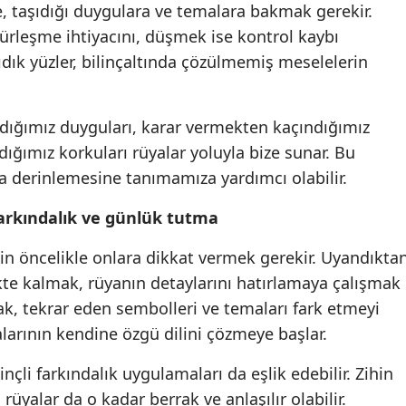
 taşıdığı duygulara ve temalara bakmak gerekir.
rleşme ihtiyacını, düşmek ise kontrol kaybı
ıdık yüzler, bilinçaltında çözülmemiş meselelerin
ırdığımız duyguları, karar vermekten kaçındığımız
ığımız korkuları rüyalar yoluyla bize sunar. Bu
a derinlemesine tanımamıza yardımcı olabilir.
farkındalık ve günlük tutma
in öncelikle onlara dikkat vermek gerekir. Uyandıkta
ikte kalmak, rüyanın detaylarını hatırlamaya çalışmak
k, tekrar eden sembolleri ve temaları fark etmeyi
yalarının kendine özgü dilini çözmeye başlar.
çli farkındalık uygulamaları da eşlik edebilir. Zihin
rüyalar da o kadar berrak ve anlaşılır olabilir.