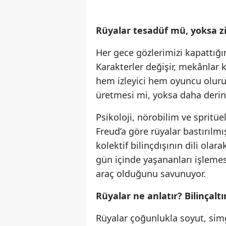
Rüyalar tesadüf mü, yoksa zih
Her gece gözlerimizi kapattığım
Karakterler değişir, mekânlar 
hem izleyici hem oyuncu oluruz
üretmesi mi, yoksa daha derin 
Psikoloji, nörobilim ve spritüel
Freud’a göre rüyalar bastırılm
kolektif bilinçdışının dili ola
gün içinde yaşananları işleme
araç olduğunu savunuyor.
Rüyalar ne anlatır? Bilinçaltı
Rüyalar çoğunlukla soyut, simg