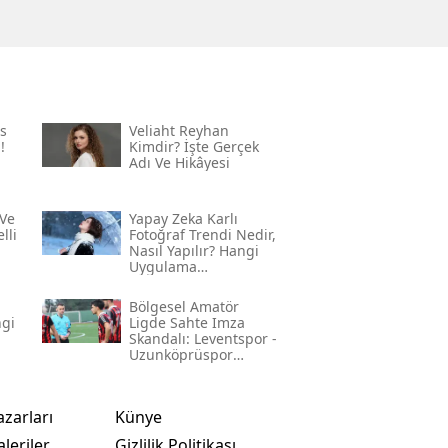
s
Veliaht Reyhan
!
Kimdir? İşte Gerçek
Adı Ve Hikâyesi
Ve
Yapay Zeka Karlı
lli
Fotoğraf Trendi Nedir,
Nasıl Yapılır? Hangi
Uygulama
Kullanılıyor? İşte
Adım Adım Rehber
Bölgesel Amatör
ngi
Ligde Sahte Imza
Skandalı: Leventspor -
Uzunköprüspor
Maçında Neler
Yaşandı?
azarları
Künye
leriler
Gizlilik Politikası