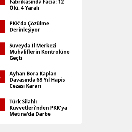
Fabrikasında Facia: 12
gür Özel’e Anma Törenin
Ölü, 4 Yaralı
ziki Saldırı
PKK'da Çözülme
2
Derinleşiyor
Suveyda İl Merkezi
3
Muhaliflerin Kontrolüne
Geçti
Ayhan Bora Kaplan
4
Davasında 68 Yıl Hapis
Cezası Kararı
Türk Silahlı
5
Kuvvetleri'nden PKK'ya
Metina'da Darbe