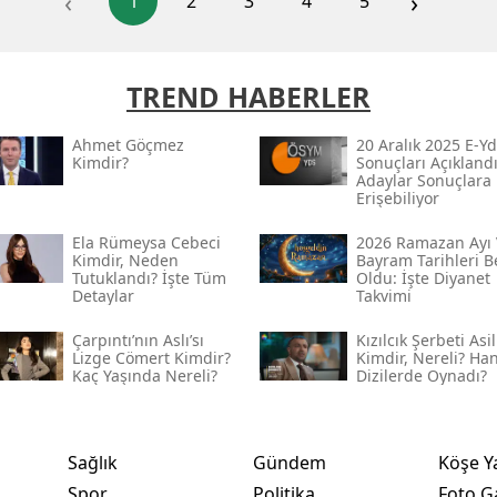
‹
›
1
2
3
4
5
TREND HABERLER
Ahmet Göçmez
20 Aralık 2025 E-Yd
Kimdir?
Sonuçları Açıklandı
Adaylar Sonuçlara
Erişebiliyor
Ela Rümeysa Cebeci
2026 Ramazan Ayı 
Kimdir, Neden
Bayram Tarihleri Be
Tutuklandı? İşte Tüm
Oldu: İşte Diyanet
Detaylar
Takvimi
Çarpıntı’nın Aslı’sı
Kızılcık Şerbeti Asil
Lizge Cömert Kimdir?
Kimdir, Nereli? Ha
Kaç Yaşında Nereli?
Dizilerde Oynadı?
Sağlık
Gündem
Köşe Y
Spor
Politika
Foto Ga