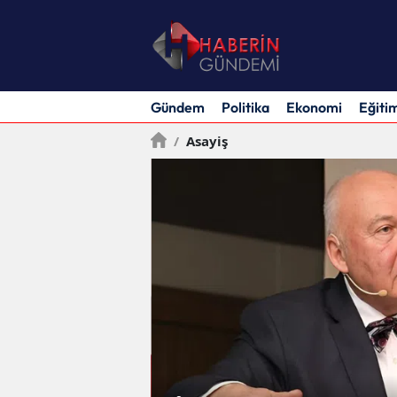
Gündem
Politika
Ekonomi
Eğiti
/
Asayiş