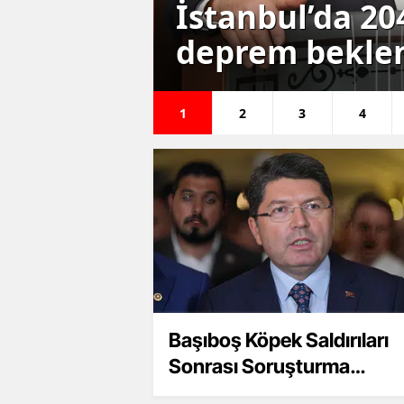
nu ile
İstanbul’da 2
deprem bekle
1
2
3
4
Başıboş Köpek Saldırıları
Sonrası Soruşturma
Başlatıldı