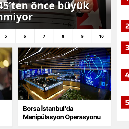
045’ten önce büyük
Öz
nmiyor
Fi
5
6
7
8
9
10
Borsa İstanbul’da
Manipülasyon Operasyonu