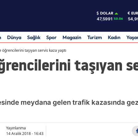
DOLAR
EU
47,5991
54,9
%0.06
m
Dünya
Sağlık
Spor
Magazin
Turizm
Kadın
Yaş
e öğrencilerini taşıyan servis kaza yaptı
ğrencilerini taşıyan s
çesinde meydana gelen trafik kazasında ge
Yayınlanma
14 Aralık 2018 - 16:43