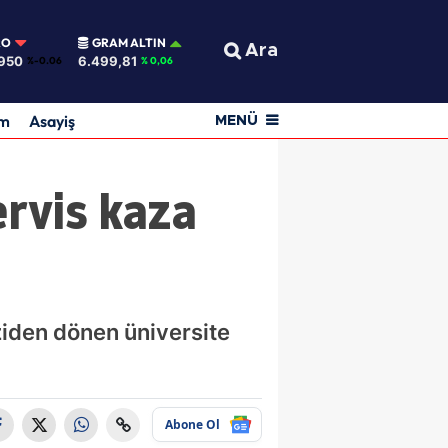
RO
GRAM ALTIN
Ara
950
6.499,81
%-0.06
% 0,06
am
Asayiş
MENÜ
ervis kaza
ziden dönen üniversite
Abone Ol