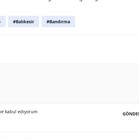
s
#Balıkesir
#Bandırma
e kabul ediyorum
GÖNDE