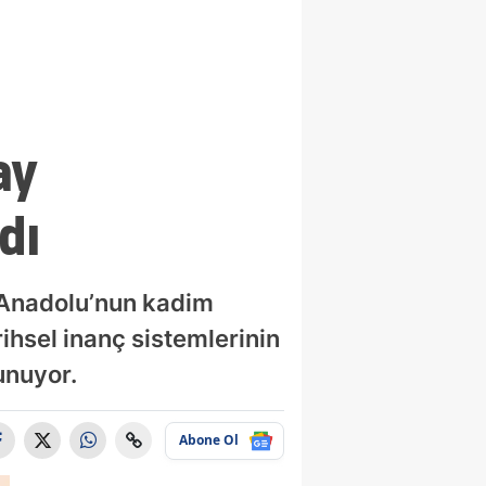
ay
dı
, Anadolu’nun kadim
rihsel inanç sistemlerinin
unuyor.
Abone Ol