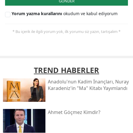
GÖNDER
Yorum yazma kurallarını
okudum ve kabul ediyorum
* Bu içerik ile ilgili yorum yok, ilk yorumu siz yazın, tartışalım *
TREND HABERLER
Anadolu'nun Kadim İnançları, Nuray
Karadeniz'in "ma" Kitabı Yayımlandı
Ahmet Göçmez Kimdir?