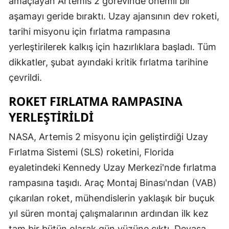
amaçlayan Artemis 2 görevinde önemli bir
aşamayı geride bıraktı. Uzay ajansının dev roketi,
tarihi misyonu için fırlatma rampasına
yerleştirilerek kalkış için hazırlıklara başladı. Tüm
dikkatler, şubat ayındaki kritik fırlatma tarihine
çevrildi.
ROKET FIRLATMA RAMPASINA
YERLEŞTIRILDI
NASA, Artemis 2 misyonu için geliştirdiği Uzay
Fırlatma Sistemi (SLS) roketini, Florida
eyaletindeki Kennedy Uzay Merkezi'nde fırlatma
rampasına taşıdı. Araç Montaj Binası'ndan (VAB)
çıkarılan roket, mühendislerin yaklaşık bir buçuk
yıl süren montaj çalışmalarının ardından ilk kez
tam bir bütün olarak gün yüzüne çıktı. Devasa