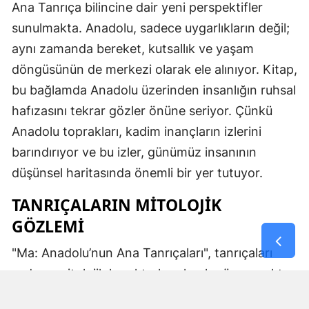
Ana Tanrıça bilincine dair yeni perspektifler
sunulmakta. Anadolu, sadece uygarlıkların değil;
aynı zamanda bereket, kutsallık ve yaşam
döngüsünün de merkezi olarak ele alınıyor. Kitap,
bu bağlamda Anadolu üzerinden insanlığın ruhsal
hafızasını tekrar gözler önüne seriyor. Çünkü
Anadolu toprakları, kadim inançların izlerini
barındırıyor ve bu izler, günümüz insanının
düşünsel haritasında önemli bir yer tutuyor.
TANRIÇALARIN MITOLOJIK
GÖZLEMI
"Ma: Anadolu’nun Ana Tanrıçaları", tanrıçaları
sadece mitolojik karakterler olarak görmemekte.
Kibele’nin sağladığı bereket, Artemis’in ışığı,