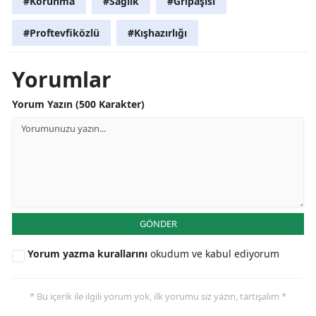
#Korunma
#Sağlık
#Gripaşısı
#Proftevfiközlü
#Kışhazırlığı
Yorumlar
Yorum Yazın (500 Karakter)
GÖNDER
Yorum yazma kurallarını
okudum ve kabul ediyorum
* Bu içerik ile ilgili yorum yok, ilk yorumu siz yazın, tartışalım *