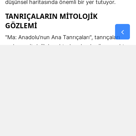
düşünsel haritasında önemli bir yer tutuyor.
TANRIÇALARIN MITOLOJIK
GÖZLEMI
"Ma: Anadolu’nun Ana Tanrıçaları", tanrıçaları
sadece mitolojik karakterler olarak görmemekte.
Kibele’nin sağladığı bereket, Artemis’in ışığı,
Demeter’in yeraltı ritüelleri ve Gaia’nın yerküresi
saran etkisi; bu kitabın çerçevesinde toplumların
ruhsal ve kültürel gelişimlerini şekillendiren
unsurlar olarak ele alınıyor. Bu yaklaşım,
okuyucuya Anadolu’nun derin köklerine dair çok
yönlü bir bakış açısı kazandırıyor ve bu
tanrıçaların ruhsal kodlarının nasıl evrildiğini
anlamalarına yardımcı oluyor.