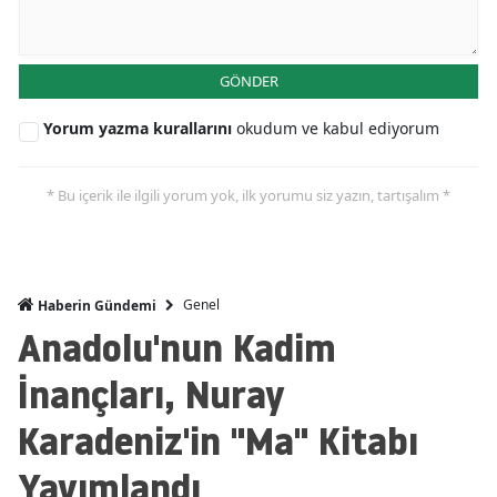
GÖNDER
Yorum yazma kurallarını
okudum ve kabul ediyorum
* Bu içerik ile ilgili yorum yok, ilk yorumu siz yazın, tartışalım *
Genel
Haberin Gündemi
Anadolu'nun Kadim
İnançları, Nuray
Karadeniz'in "Ma" Kitabı
Yayımlandı