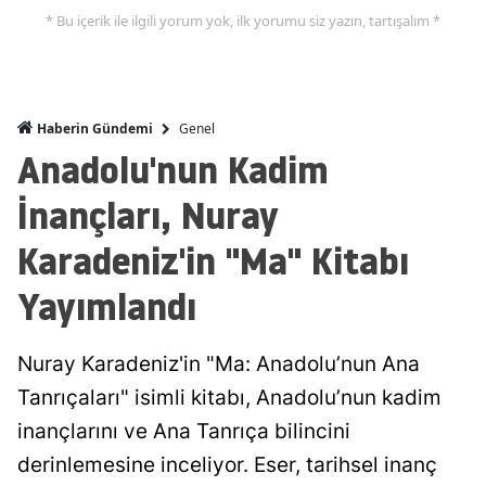
* Bu içerik ile ilgili yorum yok, ilk yorumu siz yazın, tartışalım *
Genel
Haberin Gündemi
Anadolu'nun Kadim
İnançları, Nuray
Karadeniz'in "Ma" Kitabı
Yayımlandı
Nuray Karadeniz'in "Ma: Anadolu’nun Ana
Tanrıçaları" isimli kitabı, Anadolu’nun kadim
inançlarını ve Ana Tanrıça bilincini
derinlemesine inceliyor. Eser, tarihsel inanç