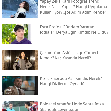
Yapay Zeka Karlı Fotoğraf Trendi
Nedir, Nasıl Yapılır? Hangi Uygulama
Kullanılıyor? İşte Adım Adım Rehber
Esra Erol’da Gündem Yaratan
İddialar: Derya İlgin Kimdir, Ne Oldu?
Çarpıntı’nın Aslı’sı Lizge Cömert
Kimdir? Kaç Yaşında Nereli?
Kızılcık Şerbeti Asil Kimdir, Nereli?
Hangi Dizilerde Oynadı?
Bölgesel Amatör Ligde Sahte Imza
Skandalı: Leventspor -