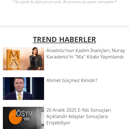
* Bu içerik ile ilgili yorum yok, ilk yorumu siz yazın, tartışalım *
TREND HABERLER
Anadolu'nun Kadim İnançları, Nuray
Karadeniz'in "ma" Kitabı Yayımlandı
Ahmet Göçmez Kimdir?
20 Aralık 2025 E-Yds Sonuçları
Açıklandı! Adaylar Sonuçlara
Erişebiliyor