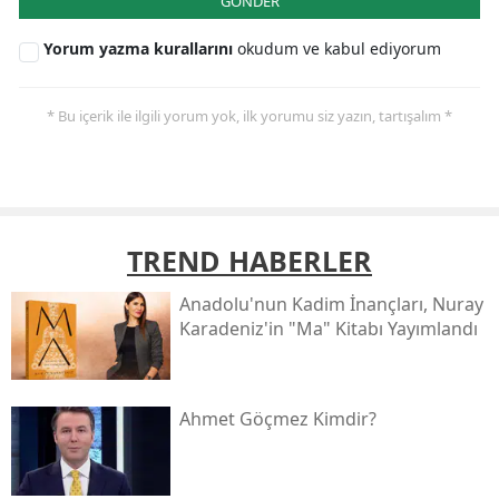
GÖNDER
Yorum yazma kurallarını
okudum ve kabul ediyorum
* Bu içerik ile ilgili yorum yok, ilk yorumu siz yazın, tartışalım *
TREND HABERLER
Anadolu'nun Kadim İnançları, Nuray
Karadeniz'in "ma" Kitabı Yayımlandı
Ahmet Göçmez Kimdir?