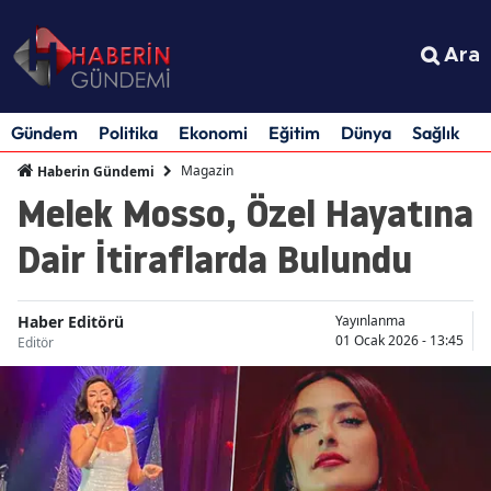
Ara
Gündem
Politika
Ekonomi
Eğitim
Dünya
Sağlık
S
Magazin
Haberin Gündemi
Melek Mosso, Özel Hayatına
Dair İtiraflarda Bulundu
Haber Editörü
Yayınlanma
01 Ocak 2026 - 13:45
Editör