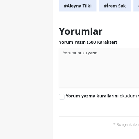
#Aleyna Tilki
#İrem Sak
Yorumlar
Yorum Yazın (500 Karakter)
Yorum yazma kurallarını
okudum v
* Bu içerik ile