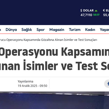
DOLAR
E
47,7110
55,
%0.17
m
Dünya
Sağlık
Spor
Magazin
Turizm
Kadın
Yaş
rucu Operasyonu Kapsamında Gözaltına Alınan İsimler ve Test Sonuçları
 Operasyonu Kapsamı
ınan İsimler ve Test S
Yayınlanma
19 Aralık 2025 - 09:50