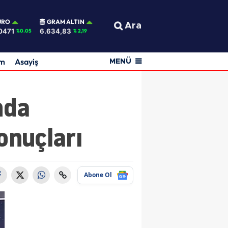
URO
GRAM ALTIN
Ara
0471
6.634,83
%0.05
% 2,19
am
Asayiş
MENÜ
nda
onuçları
Abone Ol