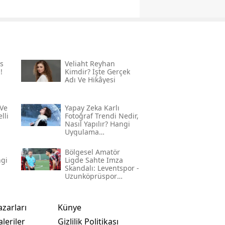
s
Veliaht Reyhan
!
Kimdir? İşte Gerçek
Adı Ve Hikâyesi
Ve
Yapay Zeka Karlı
lli
Fotoğraf Trendi Nedir,
Nasıl Yapılır? Hangi
Uygulama
Kullanılıyor? İşte
Adım Adım Rehber
Bölgesel Amatör
ngi
Ligde Sahte Imza
Skandalı: Leventspor -
Uzunköprüspor
Maçında Neler
Yaşandı?
azarları
Künye
leriler
Gizlilik Politikası