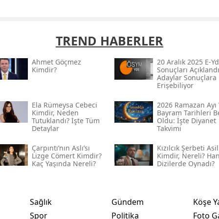
TREND HABERLER
Ahmet Göçmez
20 Aralık 2025 E-Yd
Kimdir?
Sonuçları Açıklandı
Adaylar Sonuçlara
Erişebiliyor
Ela Rümeysa Cebeci
2026 Ramazan Ayı 
Kimdir, Neden
Bayram Tarihleri Be
Tutuklandı? İşte Tüm
Oldu: İşte Diyanet
Detaylar
Takvimi
Çarpıntı’nın Aslı’sı
Kızılcık Şerbeti Asil
Lizge Cömert Kimdir?
Kimdir, Nereli? Ha
Kaç Yaşında Nereli?
Dizilerde Oynadı?
Sağlık
Gündem
Köşe Y
Spor
Politika
Foto Ga