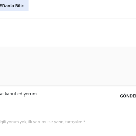
#Danla Bilic
e kabul ediyorum
GÖNDE
 ilgili yorum yok, ilk yorumu siz yazın, tartışalım *