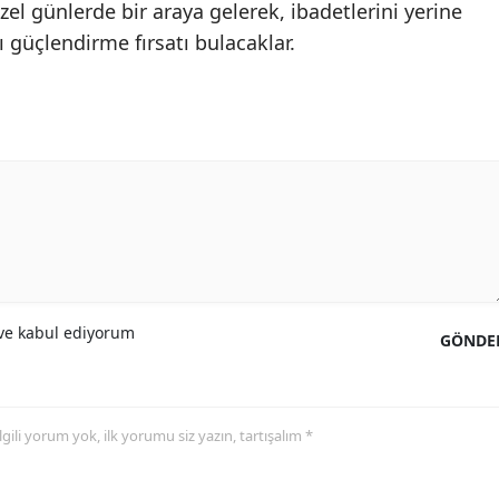
el günlerde bir araya gelerek, ibadetlerini yerine
 güçlendirme fırsatı bulacaklar.
e kabul ediyorum
GÖNDE
 ilgili yorum yok, ilk yorumu siz yazın, tartışalım *