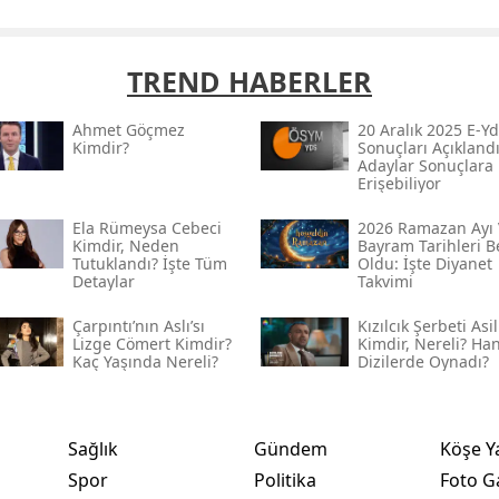
TREND HABERLER
Ahmet Göçmez
20 Aralık 2025 E-Yd
Kimdir?
Sonuçları Açıklandı
Adaylar Sonuçlara
Erişebiliyor
Ela Rümeysa Cebeci
2026 Ramazan Ayı 
Kimdir, Neden
Bayram Tarihleri Be
Tutuklandı? İşte Tüm
Oldu: İşte Diyanet
Detaylar
Takvimi
Çarpıntı’nın Aslı’sı
Kızılcık Şerbeti Asil
Lizge Cömert Kimdir?
Kimdir, Nereli? Ha
Kaç Yaşında Nereli?
Dizilerde Oynadı?
Sağlık
Gündem
Köşe Y
Spor
Politika
Foto Ga