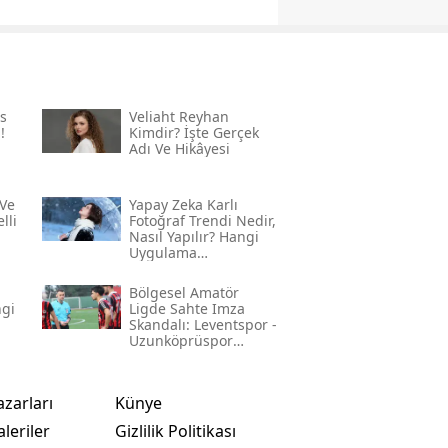
s
Veliaht Reyhan
!
Kimdir? İşte Gerçek
Adı Ve Hikâyesi
Ve
Yapay Zeka Karlı
lli
Fotoğraf Trendi Nedir,
Nasıl Yapılır? Hangi
Uygulama
Kullanılıyor? İşte
Adım Adım Rehber
Bölgesel Amatör
ngi
Ligde Sahte Imza
Skandalı: Leventspor -
Uzunköprüspor
Maçında Neler
Yaşandı?
azarları
Künye
leriler
Gizlilik Politikası