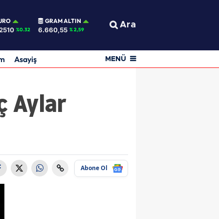
URO
GRAM ALTIN
Ara
2510
6.660,55
%0.32
% 2,59
am
Asayiş
MENÜ
ç Aylar
Abone Ol