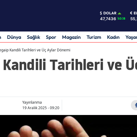
DOLAR
E
47,7436
55,
%0.18
m
Dünya
Sağlık
Spor
Magazin
Turizm
Kadın
Yaş
gaip Kandili Tarihleri ve Üç Aylar Dönemi
Kandili Tarihleri ve Ü
Yayınlanma
19 Aralık 2025 - 09:20