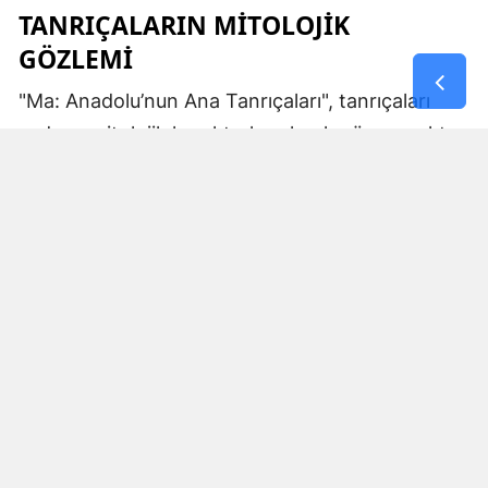
TANRIÇALARIN MITOLOJIK
GÖZLEMI
"Ma: Anadolu’nun Ana Tanrıçaları", tanrıçaları
sadece mitolojik karakterler olarak görmemekte.
Kibele’nin sağladığı bereket, Artemis’in ışığı,
Demeter’in yeraltı ritüelleri ve Gaia’nın yerküresi
saran etkisi; bu kitabın çerçevesinde toplumların
ruhsal ve kültürel gelişimlerini şekillendiren
unsurlar olarak ele alınıyor. Bu yaklaşım,
okuyucuya Anadolu’nun derin köklerine dair çok
yönlü bir bakış açısı kazandırıyor ve bu
tanrıçaların ruhsal kodlarının nasıl evrildiğini
anlamalarına yardımcı oluyor.
MA KAVRAMI VE ANLAMI