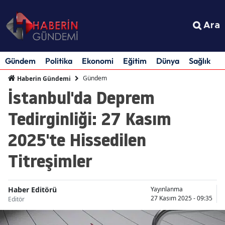
Ara
Gündem
Politika
Ekonomi
Eğitim
Dünya
Sağlık
S
Gündem
Haberin Gündemi
İstanbul'da Deprem
Tedirginliği: 27 Kasım
2025'te Hissedilen
Titreşimler
Haber Editörü
Yayınlanma
27 Kasım 2025 - 09:35
Editör