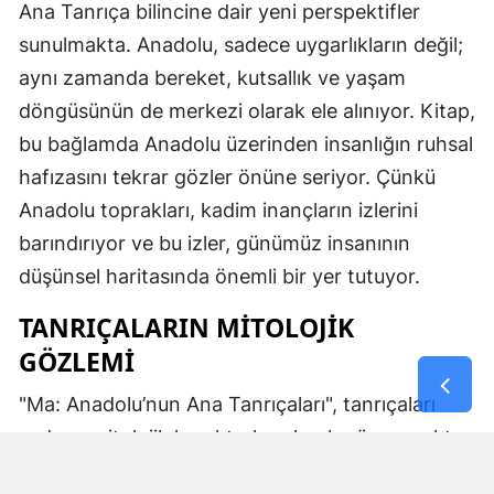
Ana Tanrıça bilincine dair yeni perspektifler
sunulmakta. Anadolu, sadece uygarlıkların değil;
aynı zamanda bereket, kutsallık ve yaşam
döngüsünün de merkezi olarak ele alınıyor. Kitap,
bu bağlamda Anadolu üzerinden insanlığın ruhsal
hafızasını tekrar gözler önüne seriyor. Çünkü
Anadolu toprakları, kadim inançların izlerini
barındırıyor ve bu izler, günümüz insanının
düşünsel haritasında önemli bir yer tutuyor.
TANRIÇALARIN MITOLOJIK
GÖZLEMI
"Ma: Anadolu’nun Ana Tanrıçaları", tanrıçaları
sadece mitolojik karakterler olarak görmemekte.
Kibele’nin sağladığı bereket, Artemis’in ışığı,