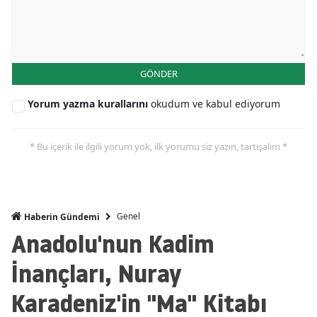
GÖNDER
Yorum yazma kurallarını
okudum ve kabul ediyorum
* Bu içerik ile ilgili yorum yok, ilk yorumu siz yazın, tartışalım *
Genel
Haberin Gündemi
Anadolu'nun Kadim
İnançları, Nuray
Karadeniz'in "Ma" Kitabı