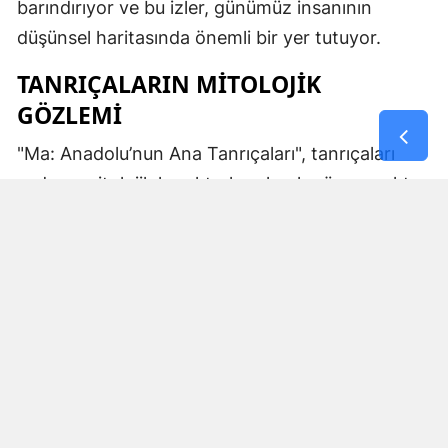
barındırıyor ve bu izler, günümüz insanının
düşünsel haritasında önemli bir yer tutuyor.
TANRIÇALARIN MITOLOJIK
GÖZLEMI
"Ma: Anadolu’nun Ana Tanrıçaları", tanrıçaları
sadece mitolojik karakterler olarak görmemekte.
Kibele’nin sağladığı bereket, Artemis’in ışığı,
Demeter’in yeraltı ritüelleri ve Gaia’nın yerküresi
saran etkisi; bu kitabın çerçevesinde toplumların
ruhsal ve kültürel gelişimlerini şekillendiren
unsurlar olarak ele alınıyor. Bu yaklaşım,
okuyucuya Anadolu’nun derin köklerine dair çok
yönlü bir bakış açısı kazandırıyor ve bu
tanrıçaların ruhsal kodlarının nasıl evrildiğini