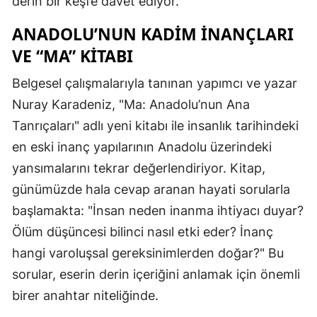
derin bir keşfe davet ediyor.
ANADOLU’NUN KADIM İNANÇLARI
VE “MA” KITABI
Belgesel çalışmalarıyla tanınan yapımcı ve yazar
Nuray Karadeniz, "Ma: Anadolu’nun Ana
Tanrıçaları" adlı yeni kitabı ile insanlık tarihindeki
en eski inanç yapılarının Anadolu üzerindeki
yansımalarını tekrar değerlendiriyor. Kitap,
günümüzde hala cevap aranan hayati sorularla
başlamakta: "İnsan neden inanma ihtiyacı duyar?
Ölüm düşüncesi bilinci nasıl etki eder? İnanç
hangi varoluşsal gereksinimlerden doğar?" Bu
sorular, eserin derin içeriğini anlamak için önemli
birer anahtar niteliğinde.