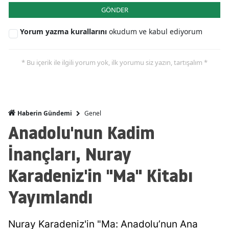
GÖNDER
Yorum yazma kurallarını
okudum ve kabul ediyorum
* Bu içerik ile ilgili yorum yok, ilk yorumu siz yazın, tartışalım *
Genel
Haberin Gündemi
Anadolu'nun Kadim
İnançları, Nuray
Karadeniz'in "Ma" Kitabı
Yayımlandı
Nuray Karadeniz'in "Ma: Anadolu’nun Ana