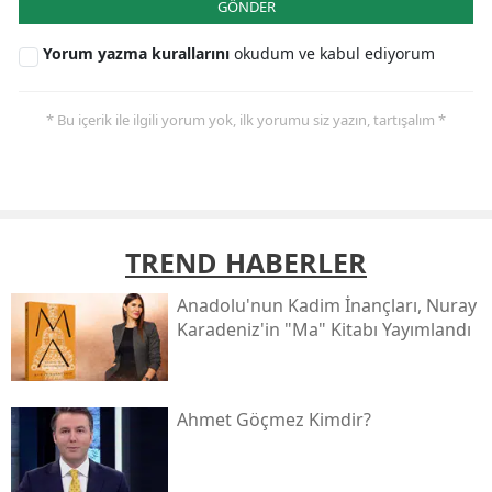
GÖNDER
Yorum yazma kurallarını
okudum ve kabul ediyorum
* Bu içerik ile ilgili yorum yok, ilk yorumu siz yazın, tartışalım *
TREND HABERLER
Anadolu'nun Kadim İnançları, Nuray
Karadeniz'in "ma" Kitabı Yayımlandı
Ahmet Göçmez Kimdir?