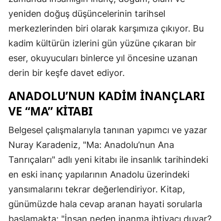
yeniden doğuş düşüncelerinin tarihsel
merkezlerinden biri olarak karşımıza çıkıyor. Bu
kadim kültürün izlerini gün yüzüne çıkaran bir
eser, okuyucuları binlerce yıl öncesine uzanan
derin bir keşfe davet ediyor.
ANADOLU’NUN KADIM İNANÇLARI
VE “MA” KITABI
Belgesel çalışmalarıyla tanınan yapımcı ve yazar
Nuray Karadeniz, "Ma: Anadolu’nun Ana
Tanrıçaları" adlı yeni kitabı ile insanlık tarihindeki
en eski inanç yapılarının Anadolu üzerindeki
yansımalarını tekrar değerlendiriyor. Kitap,
günümüzde hala cevap aranan hayati sorularla
başlamakta: "İnsan neden inanma ihtiyacı duyar?