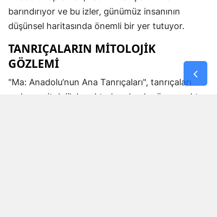
barındırıyor ve bu izler, günümüz insanının
düşünsel haritasında önemli bir yer tutuyor.
TANRIÇALARIN MITOLOJIK
GÖZLEMI
"Ma: Anadolu’nun Ana Tanrıçaları", tanrıçaları
sadece mitolojik karakterler olarak görmemekte.
Kibele’nin sağladığı bereket, Artemis’in ışığı,
Demeter’in yeraltı ritüelleri ve Gaia’nın yerküresi
saran etkisi; bu kitabın çerçevesinde toplumların
ruhsal ve kültürel gelişimlerini şekillendiren
unsurlar olarak ele alınıyor. Bu yaklaşım,
okuyucuya Anadolu’nun derin köklerine dair çok
yönlü bir bakış açısı kazandırıyor ve bu
tanrıçaların ruhsal kodlarının nasıl evrildiğini