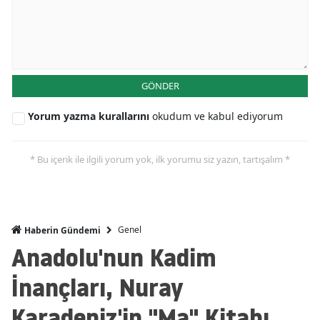
GÖNDER
Yorum yazma kurallarını
okudum ve kabul ediyorum
* Bu içerik ile ilgili yorum yok, ilk yorumu siz yazın, tartışalım *
Genel
Haberin Gündemi
Anadolu'nun Kadim
İnançları, Nuray
Karadeniz'in "Ma" Kitabı