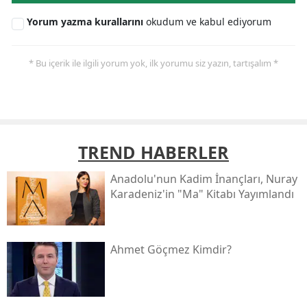
Yorum yazma kurallarını
okudum ve kabul ediyorum
* Bu içerik ile ilgili yorum yok, ilk yorumu siz yazın, tartışalım *
TREND HABERLER
Anadolu'nun Kadim İnançları, Nuray
Karadeniz'in "ma" Kitabı Yayımlandı
Ahmet Göçmez Kimdir?