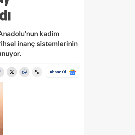
dı
, Anadolu’nun kadim
rihsel inanç sistemlerinin
unuyor.
Abone Ol