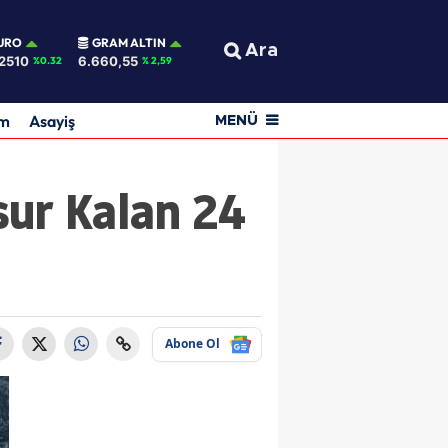
URO
GRAM ALTIN
Ara
2510
6.660,55
%0.32
% 2,59
am
Asayiş
MENÜ
sur Kalan 24
Abone Ol