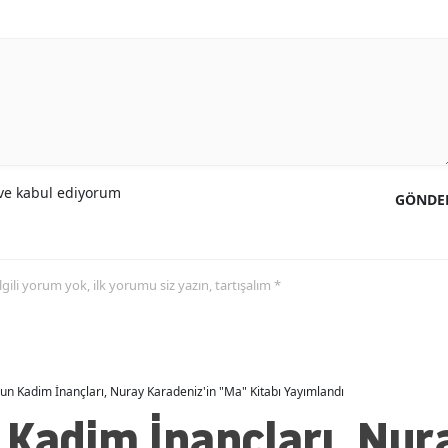
e kabul ediyorum
GÖNDE
 ilgili yorum yok, ilk yorumu siz yazın, tartışalım *
un Kadim İnançları, Nuray Karadeniz'in "Ma" Kitabı Yayımlandı
 Kadim İnançları, Nur