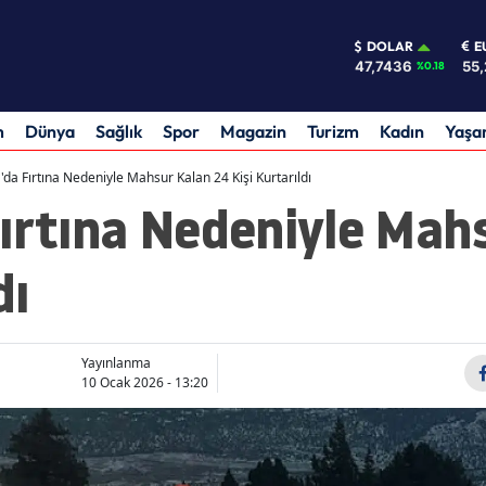
DOLAR
E
47,7436
55,
%0.18
m
Dünya
Sağlık
Spor
Magazin
Turizm
Kadın
Yaş
'da Fırtına Nedeniyle Mahsur Kalan 24 Kişi Kurtarıldı
ırtına Nedeniyle Mah
dı
Yayınlanma
10 Ocak 2026 - 13:20