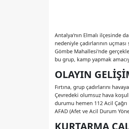
Antalya'nın Elmalı ilçesinde da
nedeniyle çadırlarının uçması 
Gömbe Mahallesi'nde gerçekleş
bu grup, kamp yapmak amacıyla
OLAYIN GELIŞI
Fırtına, grup çadırlarını havay
Çevredeki olumsuz hava koşull
durumu hemen 112 Acil Çağrı Me
AFAD (Afet ve Acil Durum Yönet
KURTARMA ÇAL