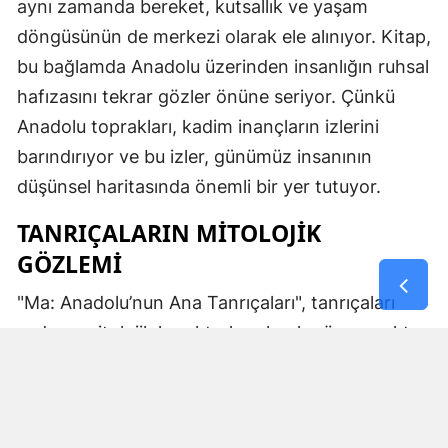
aynı zamanda bereket, kutsallık ve yaşam
döngüsünün de merkezi olarak ele alınıyor. Kitap,
bu bağlamda Anadolu üzerinden insanlığın ruhsal
hafızasını tekrar gözler önüne seriyor. Çünkü
Anadolu toprakları, kadim inançların izlerini
barındırıyor ve bu izler, günümüz insanının
düşünsel haritasında önemli bir yer tutuyor.
TANRIÇALARIN MITOLOJIK
GÖZLEMI
"Ma: Anadolu’nun Ana Tanrıçaları", tanrıçaları
sadece mitolojik karakterler olarak görmemekte.
Kibele’nin sağladığı bereket, Artemis’in ışığı,
Demeter’in yeraltı ritüelleri ve Gaia’nın yerküresi
saran etkisi; bu kitabın çerçevesinde toplumların