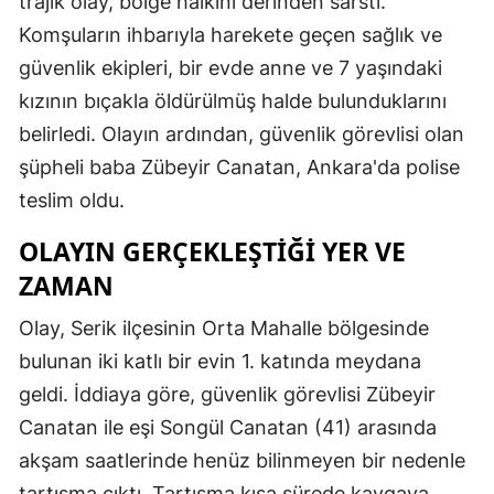
trajik olay, bölge halkını derinden sarstı.
Komşuların ihbarıyla harekete geçen sağlık ve
güvenlik ekipleri, bir evde anne ve 7 yaşındaki
kızının bıçakla öldürülmüş halde bulunduklarını
belirledi. Olayın ardından, güvenlik görevlisi olan
şüpheli baba Zübeyir Canatan, Ankara'da polise
teslim oldu.
OLAYIN GERÇEKLEŞTIĞI YER VE
ZAMAN
Olay, Serik ilçesinin Orta Mahalle bölgesinde
bulunan iki katlı bir evin 1. katında meydana
geldi. İddiaya göre, güvenlik görevlisi Zübeyir
Canatan ile eşi Songül Canatan (41) arasında
akşam saatlerinde henüz bilinmeyen bir nedenle
tartışma çıktı. Tartışma kısa sürede kavgaya