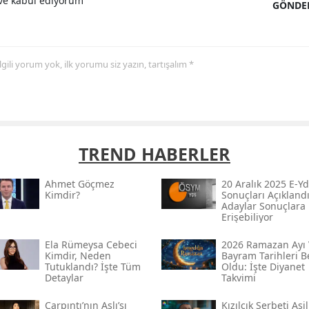
e kabul ediyorum
GÖNDE
 ilgili yorum yok, ilk yorumu siz yazın, tartışalım *
TREND HABERLER
Ahmet Göçmez
20 Aralık 2025 E-Yd
Kimdir?
Sonuçları Açıklandı
Adaylar Sonuçlara
Erişebiliyor
Ela Rümeysa Cebeci
2026 Ramazan Ayı 
Kimdir, Neden
Bayram Tarihleri Be
Tutuklandı? İşte Tüm
Oldu: İşte Diyanet
Detaylar
Takvimi
Çarpıntı’nın Aslı’sı
Kızılcık Şerbeti Asil