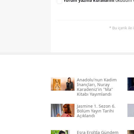
Yorum yazma kurallarını
okudum v
* Bu içerik ile
Anadolu'nun Kadim
İnançları, Nuray
Karadeniz'in "ma"
Kitabı Yayımlandı
Jasmine 1. Sezon 6.
Bölüm Yayın Tarihi
Açıklandı
Esra Erol’da Gündem