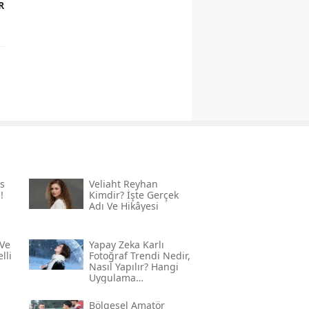
R
s
Veliaht Reyhan
!
Kimdir? İşte Gerçek
Adı Ve Hikâyesi
Ve
Yapay Zeka Karlı
lli
Fotoğraf Trendi Nedir,
Nasıl Yapılır? Hangi
Uygulama
Kullanılıyor? İşte
Adım Adım Rehber
Bölgesel Amatör