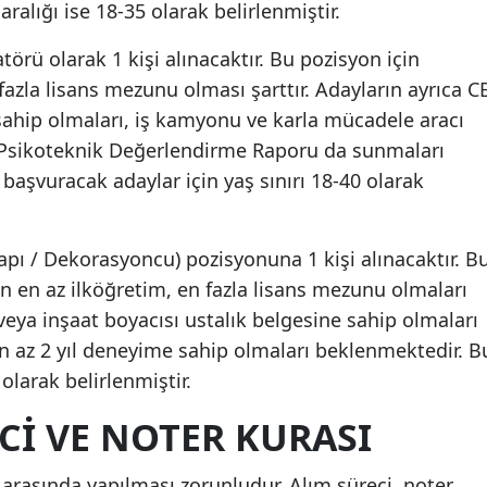
ralığı ise 18-35 olarak belirlenmiştir.
rü olarak 1 kişi alınacaktır. Bu pozisyon için
fazla lisans mezunu olması şarttır. Adayların ayrıca C
 sahip olmaları, iş kamyonu ve karla mücadele aracı
a Psikoteknik Değerlendirme Raporu da sunmaları
aşvuracak adaylar için yaş sınırı 18-40 olarak
apı / Dekorasyoncu) pozisyonuna 1 kişi alınacaktır. B
 en az ilköğretim, en fazla lisans mezunu olmaları
veya inşaat boyacısı ustalık belgesine sahip olmaları
n az 2 yıl deneyime sahip olmaları beklenmektedir. B
 olarak belirlenmiştir.
CI VE NOTER KURASI
r arasında yapılması zorunludur. Alım süreci, noter