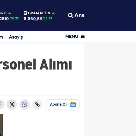
URO
GRAM ALTIN
Ara
2510
6.660,55
%0.32
% 2,59
am
Asayiş
MENÜ
rsonel Alımı
Abone Ol