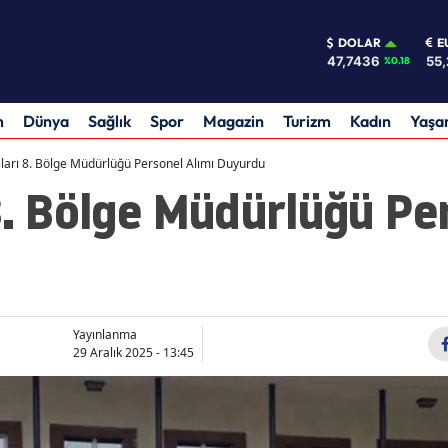
DOLAR
E
47,7436
55,
%0.18
m
Dünya
Sağlık
Spor
Magazin
Turizm
Kadın
Yaş
ları 8. Bölge Müdürlüğü Personel Alımı Duyurdu
8. Bölge Müdürlüğü Pe
Yayınlanma
29 Aralık 2025 - 13:45